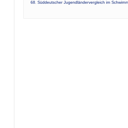
Beitrags-
68. Süddeutscher Jugendländervergleich im Schwim
Navigation