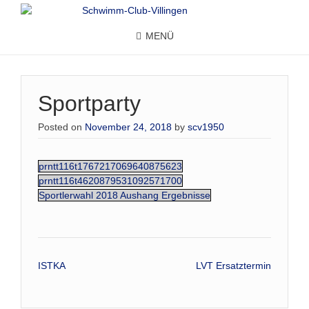
MENÜ
Sportparty
Posted on
November 24, 2018
by
scv1950
prntt116t1767217069640875623
prntt116t4620879531092571700
Sportlerwahl 2018 Aushang Ergebnisse
Beitrags-
ISTKA
LVT Ersatztermin
Navigation