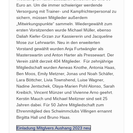
Euro an. Um die immer schwieriger werdende
Versorgung mit Trainer- und Kampfrichterpersonal zu
sichern, müssen Mitglieder außerdem
„Mitwirkungspunkte“ sammeln. Wiedergewählt zum
ersten Vorsitzenden wurde Michael Müller, ebenso
Daliah Kiefer-Grzan zur Kassiererin und Jacqueline
Mose zur Lehrwartin. Neu in den erweiterten
Vorstand gewählt wurden Anja Furtwängler als
Masterswartin und Anton Harter als Pressewart. Der
Verein zählt derzeit 404 Mitglieder. Für zehnjährige
Mitgliedschaft wurden Aeneas Knothe, Antonia Haas,
Ben Moos, Emily Metzner, Jonas und Noah Schäfer,
Lara Böttcher, Livia Townshend, Luise Wagner,
Nadine Jentschek, Olaya-Marien Pohl Alonso, Sarah
Kreibich, Vincent Münzer und Vivienne Arno geehrt.
Kerstin Mauch und Michael Meitzner sind seit 25
Jahren dabei. Für 50 Jahre Mitgliedschaft zum
Ehrenmitglied des Schwimmclubs Villingen ernannt
Birgitta Hall und Bruno Haas.
Einladung MItglvers.Aushang 2023 neu