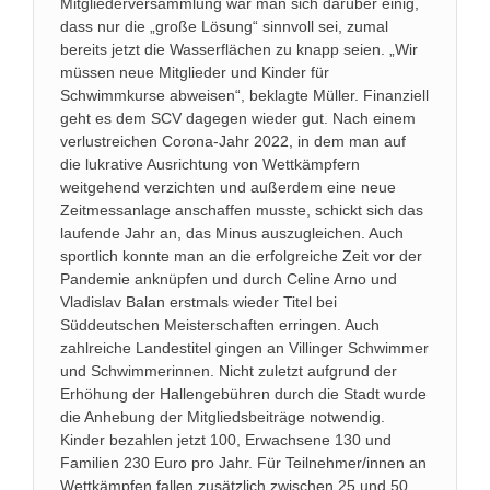
Mitgliederversammlung war man sich darüber einig,
dass nur die „große Lösung“ sinnvoll sei, zumal
bereits jetzt die Wasserflächen zu knapp seien. „Wir
müssen neue Mitglieder und Kinder für
Schwimmkurse abweisen“, beklagte Müller. Finanziell
geht es dem SCV dagegen wieder gut. Nach einem
verlustreichen Corona-Jahr 2022, in dem man auf
die lukrative Ausrichtung von Wettkämpfern
weitgehend verzichten und außerdem eine neue
Zeitmessanlage anschaffen musste, schickt sich das
laufende Jahr an, das Minus auszugleichen. Auch
sportlich konnte man an die erfolgreiche Zeit vor der
Pandemie anknüpfen und durch Celine Arno und
Vladislav Balan erstmals wieder Titel bei
Süddeutschen Meisterschaften erringen. Auch
zahlreiche Landestitel gingen an Villinger Schwimmer
und Schwimmerinnen. Nicht zuletzt aufgrund der
Erhöhung der Hallengebühren durch die Stadt wurde
die Anhebung der Mitgliedsbeiträge notwendig.
Kinder bezahlen jetzt 100, Erwachsene 130 und
Familien 230 Euro pro Jahr. Für Teilnehmer/innen an
Wettkämpfen fallen zusätzlich zwischen 25 und 50