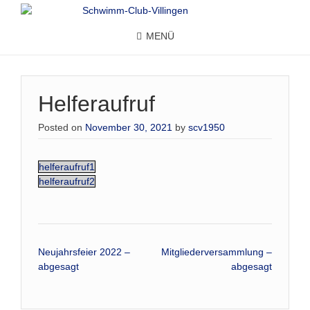
MENÜ
Helferaufruf
Posted on
November 30, 2021
by
scv1950
helferaufruf1
helferaufruf2
Beitrags-
Neujahrsfeier 2022 –
Mitgliederversammlung –
abgesagt
abgesagt
Navigation