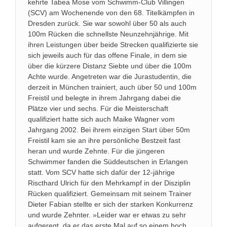
kehrte Tabea Mose vom Schwimm-Club Villingen
(SCV) am Wochenende von den 68. Titelkämpfen in
Dresden zurück. Sie war sowohl über 50 als auch
100m Rücken die schnellste Neunzehnjährige. Mit
ihren Leistungen über beide Strecken qualifizierte sie
sich jeweils auch für das offene Finale, in dem sie
über die kürzere Distanz Siebte und über die 100m
Achte wurde. Angetreten war die Jurastudentin, die
derzeit in München trainiert, auch über 50 und 100m
Freistil und belegte in ihrem Jahrgang dabei die
Plätze vier und sechs. Für die Meisterschaft
qualifiziert hatte sich auch Maike Wagner vom
Jahrgang 2002. Bei ihrem einzigen Start über 50m
Freistil kam sie an ihre persönliche Bestzeit fast
heran und wurde Zehnte. Für die jüngeren
Schwimmer fanden die Süddeutschen in Erlangen
statt. Vom SCV hatte sich dafür der 12-jährige
Riscthard Ulrich für den Mehrkampf in der Disziplin
Rücken qualifiziert. Gemeinsam mit seinem Trainer
Dieter Fabian stellte er sich der starken Konkurrenz
und wurde Zehnter. »Leider war er etwas zu sehr
aufgeregt, da er das erste Mal auf so einem hoch