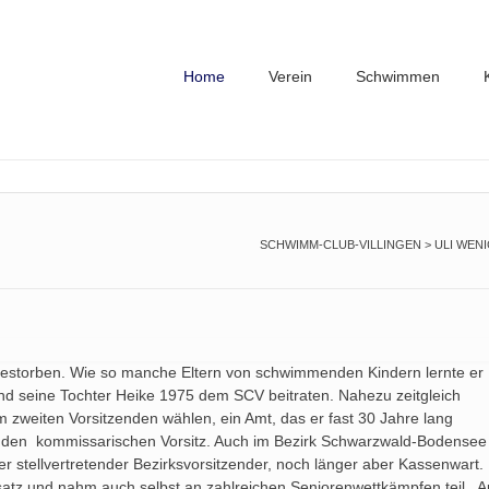
Home
Verein
Schwimmen
SCHWIMM-CLUB-VILLINGEN
>
ULI WEN
en gestorben. Wie so manche Eltern von schwimmenden Kindern lernte er
und seine Tochter Heike 1975 dem SCV beitraten. Nahezu zeitgleich
m zweiten Vorsitzenden wählen, ein Amt, das er fast 30 Jahre lang
ar den kommissarischen Vorsitz. Auch im Bezirk Schwarzwald-Bodensee
er stellvertretender Bezirksvorsitzender, noch länger aber Kassenwart.
satz und nahm auch selbst an zahlreichen Seniorenwettkämpfen teil. 