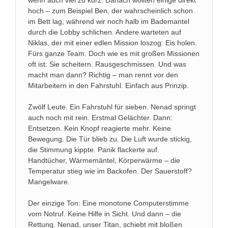
wenn auch viel zu kurz. Danach wollten einige direkt
hoch – zum Beispiel Ben, der wahrscheinlich schon
im Bett lag, während wir noch halb im Bademantel
durch die Lobby schlichen. Andere warteten auf
Niklas, der mit einer edlen Mission loszog: Eis holen.
Fürs ganze Team. Doch wie es mit großen Missionen
oft ist: Sie scheitern. Rausgeschmissen. Und was
macht man dann? Richtig – man rennt vor den
Mitarbeitern in den Fahrstuhl. Einfach aus Prinzip.
Zwölf Leute. Ein Fahrstuhl für sieben. Nenad springt
auch noch mit rein. Erstmal Gelächter. Dann:
Entsetzen. Kein Knopf reagierte mehr. Keine
Bewegung. Die Tür blieb zu. Die Luft wurde stickig,
die Stimmung kippte. Panik flackerte auf.
Handtücher, Wärmemäntel, Körperwärme – die
Temperatur stieg wie im Backofen. Der Sauerstoff?
Mangelware.
Der einzige Ton: Eine monotone Computerstimme
vom Notruf. Keine Hilfe in Sicht. Und dann – die
Rettung. Nenad, unser Titan, schiebt mit bloßen