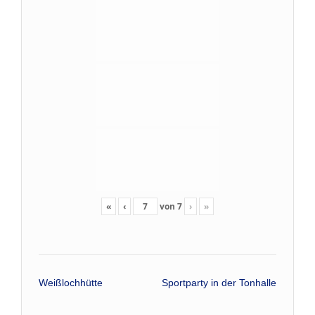
«
‹
von
7
›
»
Beitrags-
Weißlochhütte
Sportparty in der Tonhalle
Navigation